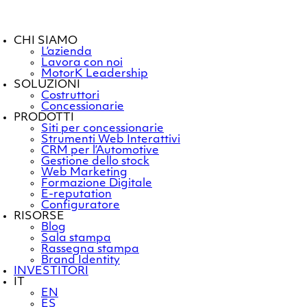
CHI SIAMO
L’azienda
Lavora con noi
MotorK Leadership
SOLUZIONI
Costruttori
Concessionarie
PRODOTTI
Siti per concessionarie
Strumenti Web Interattivi
CRM per l’Automotive
Gestione dello stock
Web Marketing
Formazione Digitale
E-reputation
Configuratore
RISORSE
Blog
Sala stampa
Rassegna stampa
Brand Identity
INVESTITORI
IT
EN
ES