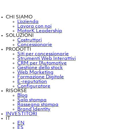
CHI SIAMO
L’azienda
Lavora con noi
MotorK Leadership
SOLUZIONI
Costruttori
Concessionarie
PRODOTTI
Siti per concessionarie
Strumenti Web Interattivi
CRM per l’Automotive
Gestione dello stock
Web Marketing
Formazione Digitale
E-reputation
Configuratore
RISORSE
Blog
Sala stampa
Rassegna stampa
Brand Identity
INVESTITORI
IT
EN
ES